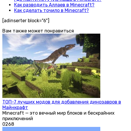
Как разводить Аллаев в Minecraft?
Как сделать точило в Minecraft?
[adinserter block="6"]
Вам также может понравиться
ТОП-7 лучших модов для добавления динозавров в
Майнкрафт
Minecraft — это вечный мир блоков и бескрайних
приключений
0
268