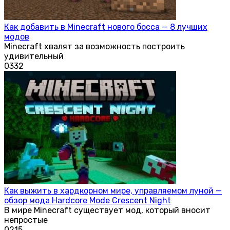
Как добавить в Minecraft нового босса — 8 лучших
модов
Minecraft хвалят за возможность построить
удивительный
0
332
Как выжить в хардкорном мире, управляемом луной —
обзор мода Hardcore Mode Crescent Night
В мире Minecraft существует мод, который вносит
непростые
0
215