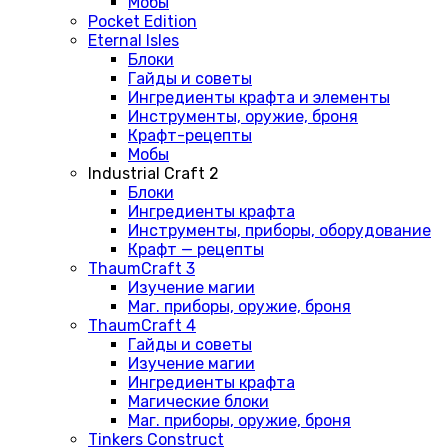
Мобы
Pocket Edition
Eternal Isles
Блоки
Гайды и советы
Ингредиенты крафта и элементы
Инструменты, оружие, броня
Крафт-рецепты
Мобы
Industrial Craft 2
Блоки
Ингредиенты крафта
Инструменты, приборы, оборудование
Крафт — рецепты
ThaumCraft 3
Изучение магии
Маг. приборы, оружие, броня
ThaumCraft 4
Гайды и советы
Изучение магии
Ингредиенты крафта
Магические блоки
Маг. приборы, оружие, броня
Tinkers Construct