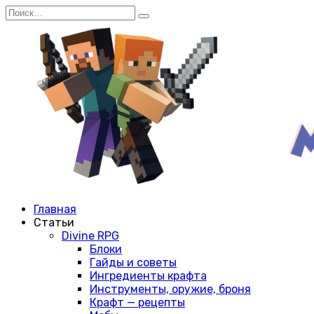
Перейти
Search
к
for:
содержанию
Главная
Статьи
Divine RPG
Блоки
Гайды и советы
Ингредиенты крафта
Инструменты, оружие, броня
Крафт — рецепты