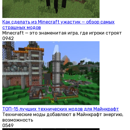
Как сделать из Minecraft ужастик — обзор самых
страшных модов
Minecraft — это знаменитая игра, где игроки строят
0
942
ТОП-15 лучших технических модов для Майнкрафт
Технические моды добавляют в Майнкрафт энергию,
возможность
0
549