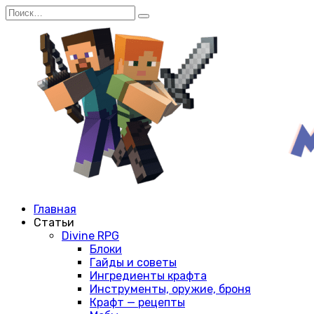
Перейти
Search
к
for:
содержанию
Главная
Статьи
Divine RPG
Блоки
Гайды и советы
Ингредиенты крафта
Инструменты, оружие, броня
Крафт — рецепты