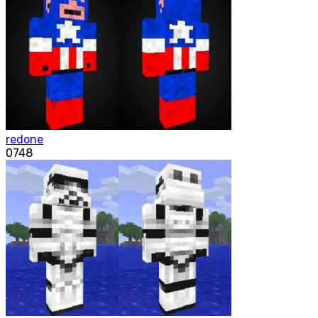
redone
0
748