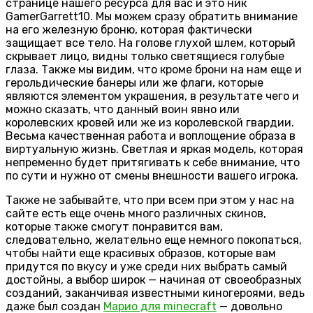
странице нашего ресурса для вас и это ник
GamerGarrett10. Мы можем сразу обратить внимание
на его железную броню, которая фактически
защищает все тело. На голове глухой шлем, который
скрывает лицо, видны только светящиеся голубые
глаза. Также мы видим, что кроме брони на нам еще и
герольдические банеры или же флаги, которые
являются элементом украшения, в результате чего и
можно сказать, что данный воин явно или
королевских кровей или же из королевской гвардии.
Весьма качественная работа и воплощение образа в
виртуальную жизнь. Светлая и яркая модель, которая
непременно будет притягивать к себе внимание, что
по сути и нужно от смены внешности вашего игрока.
Также не забывайте, что при всем при этом у нас на
сайте есть еще очень много различных скинов,
которые также смогут понравится вам,
следовательно, желательно еще немного покопаться,
чтобы найти еще красивых образов, которые вам
придутся по вкусу и уже среди них выбрать самый
достойны, а выбор широк — начиная от своеобразных
созданий, заканчивая известными киногероями, ведь
даже был создан
Марио для minecraft
— довольно