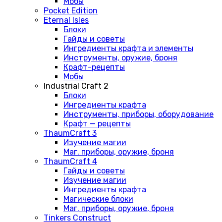
Мобы
Pocket Edition
Eternal Isles
Блоки
Гайды и советы
Ингредиенты крафта и элементы
Инструменты, оружие, броня
Крафт-рецепты
Мобы
Industrial Craft 2
Блоки
Ингредиенты крафта
Инструменты, приборы, оборудование
Крафт — рецепты
ThaumCraft 3
Изучение магии
Маг. приборы, оружие, броня
ThaumCraft 4
Гайды и советы
Изучение магии
Ингредиенты крафта
Магические блоки
Маг. приборы, оружие, броня
Tinkers Construct