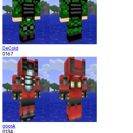
DeCold
0
167
goosk
0
134