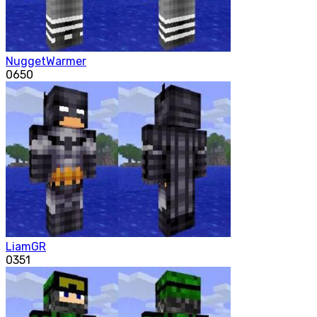
NuggetWarmer
0
650
LiamGR
0
351