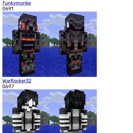
funkymunke
0
691
WarRocker32
0
697