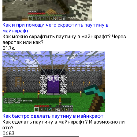
Как и при помощи чего скрафтить паутину в
майнкрафт
Как можно скрафтить паутину в майнкрафт? Через
верстак или как?
0
1.7к.
Как быстро сделать паутину в майнкрафт
Как сделать паутину в майнкрафт? И возможно ли
это?
0
683