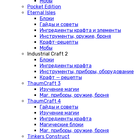
Мобы
Pocket Edition
Eternal Isles
Блоки
Гайды и советы
Ингредиенты крафта и элементы
Инструменты, оружие, броня
Крафт-рецепты
Мобы
Industrial Craft 2
Блоки
Ингредиенты крафта
Инструменты, приборы, оборудование
Крафт — рецепты
ThaumCraft 3
Изучение магии
Маг. приборы, оружие, броня
ThaumCraft 4
Гайды и советы
Изучение магии
Ингредиенты крафта
Магические блоки
Маг. приборы, оружие, броня
Tinkers Construct