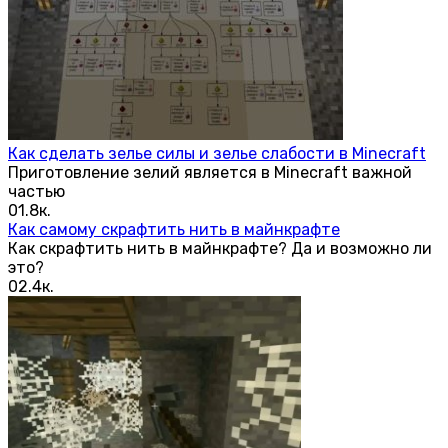
Как сделать зелье силы и зелье слабости в Minecraft
Приготовление зелий является в Minecraft важной
частью
0
1.8к.
Как самому скрафтить нить в майнкрафте
Как скрафтить нить в майнкрафте? Да и возможно ли
это?
0
2.4к.