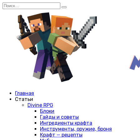
Перейти
Search
к
for:
содержанию
Главная
Статьи
Divine RPG
Блоки
Гайды и советы
Ингредиенты крафта
Инструменты, оружие, броня
Крафт — рецепты