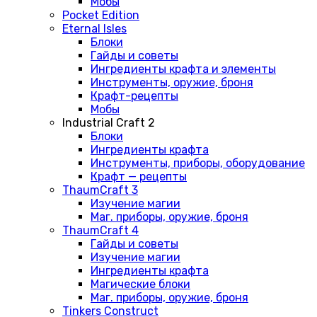
Мобы
Pocket Edition
Eternal Isles
Блоки
Гайды и советы
Ингредиенты крафта и элементы
Инструменты, оружие, броня
Крафт-рецепты
Мобы
Industrial Craft 2
Блоки
Ингредиенты крафта
Инструменты, приборы, оборудование
Крафт — рецепты
ThaumCraft 3
Изучение магии
Маг. приборы, оружие, броня
ThaumCraft 4
Гайды и советы
Изучение магии
Ингредиенты крафта
Магические блоки
Маг. приборы, оружие, броня
Tinkers Construct