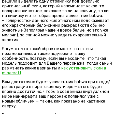
решили выделить одну страничку под довольно
оригинальный скин, который напоминает какое-то
полярное животное, похожее то ли на волчицу, то ли
на лисичку и этот образ представляет ник bubwa.
«Полярность» данного животного нам подсказывает
его характерный бело-синий раскрас (хотя обычно
животные Заполярья чаще и вовсе белые, но это уже
мелочи), за спиной можно увидеть очаровательный
хвостик.
Я думаю, что такой образ не может остаться
незамеченным, а также подчеркнет вашу
особенность, поэтому, если вы находите, что такая
модель подходит для Вашего персонажа, тогда самый
раз узнать какие варианты и
как установить скин в
minecraft
.
Вам достаточно будет указать ник bubwa при входе/
регистрации в пиратском лаунчере — этого будет
вполне достаточно, чтобы в созданном виртуальном
мире майнкрафта ваш персонаж появился уже с
новым обличьем — таким, как показано на картинке
сверху.