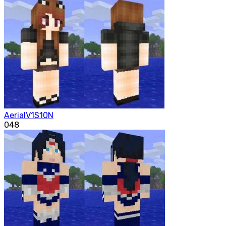
AerialV1S10N
0
48