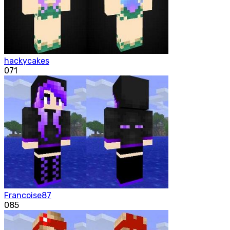
hackycakes
0
71
Francoise87
0
85