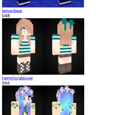
lemonbear
0
48
hermitcrabluver
0
66