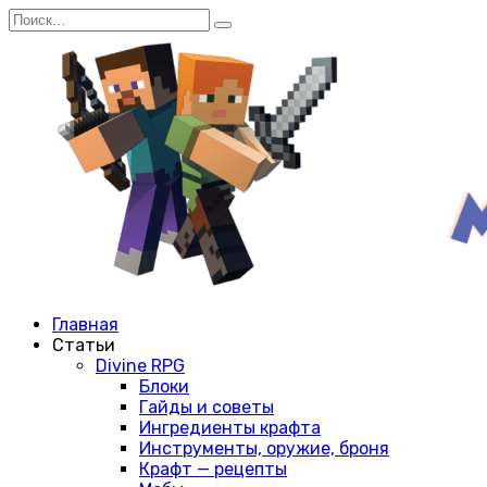
Перейти
Search
к
for:
содержанию
Главная
Статьи
Divine RPG
Блоки
Гайды и советы
Ингредиенты крафта
Инструменты, оружие, броня
Крафт — рецепты