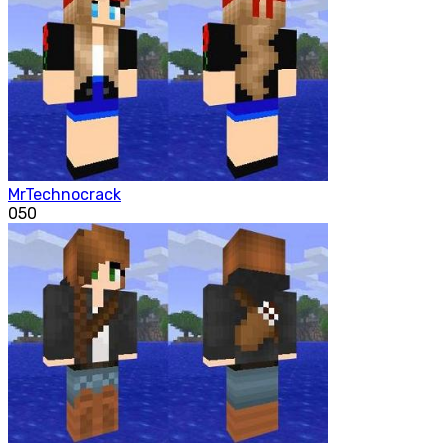
MrTechnocrack
0
50